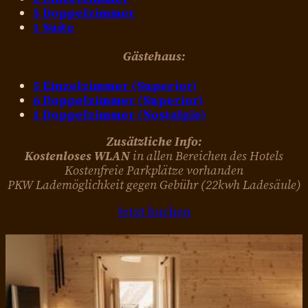
5 Doppelzimmer
1 Suite
Gästehaus:
5 Einzelzimmer (Superior)
6 Doppelzimmer (Superior)
1 Doppelzimmer (Nostalgie)
Zusätzliche Info:
Kostenloses WLAN
in allen Bereichen des Hotels
Kostenfreie Parkplätze vorhanden
PKW Lademöglichkeit gegen Gebühr (22kwh Ladesäule)
Jetzt buchen