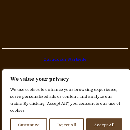
Zurück zur Startseite
© Landhaus Engel • Karlstrasse 4 • 72351
We value your privacy
Geislingen-Erlaheim • Telefon +49 (0)7428 / 9419528
• Telefax +49 (0) 7428 / 9419527
We use cookies to enhance your browsing experience,
Öffnungszeiten: Mo+Di ab 17 Uhr | Mi-Fr ab 11.30
serve personalized ads or content, and analyze our
Uhr | Sa ab 16 Uhr | Sonn-& Feiertag ab 11.30Uhr
traffic. By clicking "Accept All", you consent to our use of
cookies.
Facebook Landhaus Engel
Instagram Landhaus Engel
Datenschutzerklärung
Impressum
Customize
Reject All
Accept All